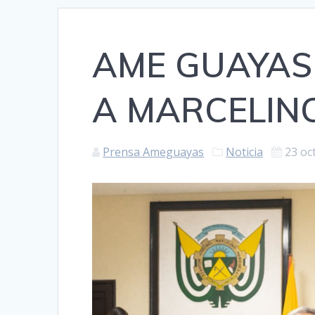
AME GUAYAS
A MARCELIN
Prensa Ameguayas
Noticia
23 oc