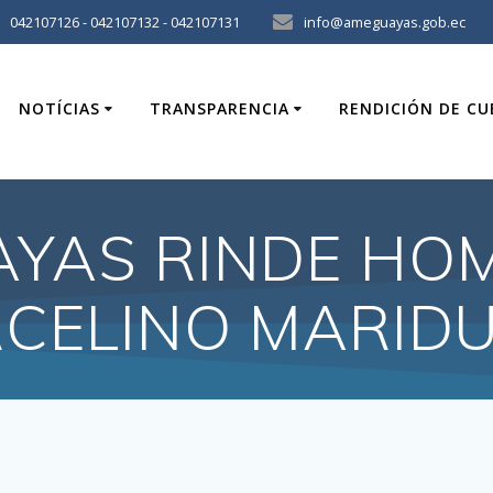
042107126 - 042107132 - 042107131
info@ameguayas.gob.ec
NOTÍCIAS
TRANSPARENCIA
RENDICIÓN DE C
YAS RINDE HO
CELINO MARID