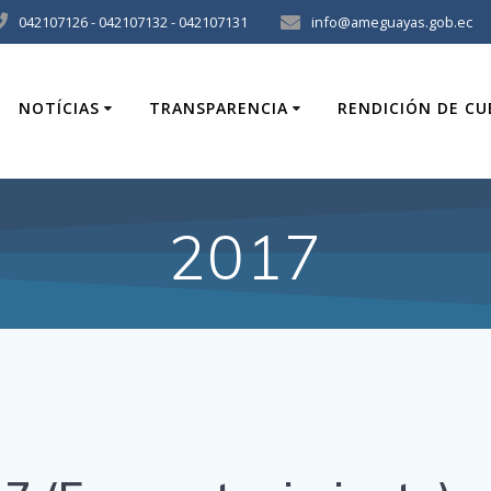
042107126 - 042107132 - 042107131
info@ameguayas.gob.ec
NOTÍCIAS
TRANSPARENCIA
RENDICIÓN DE C
2017