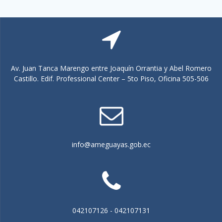
b
s
ú
d
s
e
E
q
Av. Juan Tanca Marengo entre Joaquín Orrantia y Abel Romero
v
Castillo. Edif. Professional Center – 5to Piso, Oficina 505-506
u
e
e
n
t
d
o
info@ameguayas.gob.ec
a
y
v
i
042107126 - 042107131