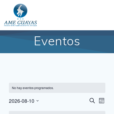
Eventos
No hay eventos programados.
N
2026-08-10
Buscar
N
Mes
Seleccionar
a
a
fecha.