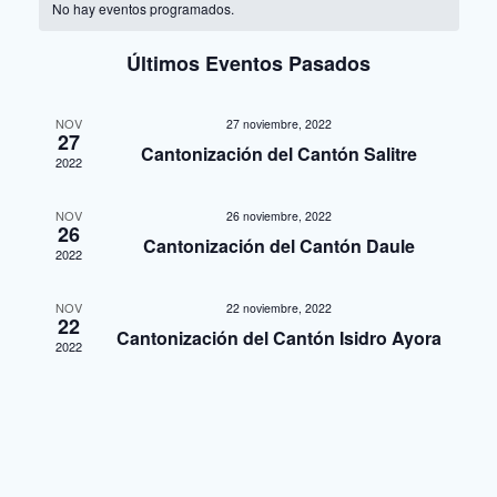
v
No hay eventos programados.
v
e
Últimos Eventos Pasados
e
g
a
g
NOV
27 noviembre, 2022
27
c
Cantonización del Cantón Salitre
2022
a
i
ó
c
NOV
26 noviembre, 2022
26
Cantonización del Cantón Daule
n
2022
i
d
NOV
ó
22 noviembre, 2022
e
22
Cantonización del Cantón Isidro Ayora
2022
v
n
i
d
s
e
t
a