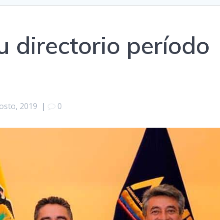
 directorio período
osto, 2019
|
0