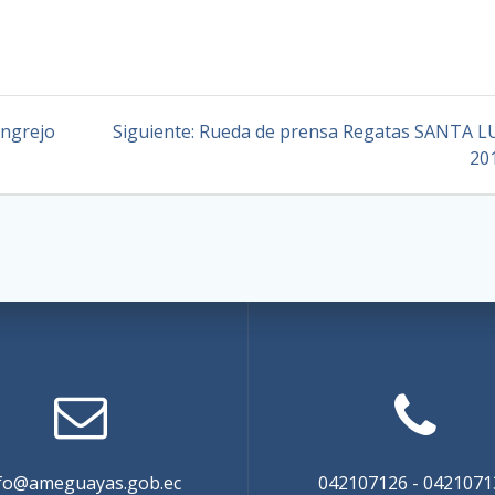
angrejo
Siguiente:
Rueda de prensa Regatas SANTA L
20
fo@ameguayas.gob.ec
042107126 - 0421071