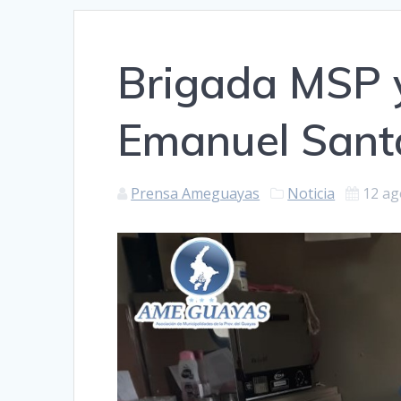
Brigada MSP 
Emanuel Sant
Prensa Ameguayas
Noticia
12 ag