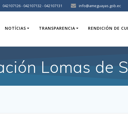
042107126 - 042107132 - 042107131
info@ameguayas.gob.ec
NOTÍCIAS
TRANSPARENCIA
RENDICIÓN DE C
ación Lomas de Sa