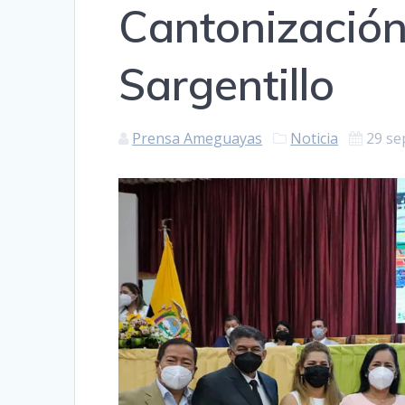
Cantonizació
Sargentillo
Prensa Ameguayas
Noticia
29 se