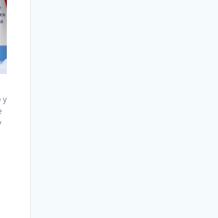
 y
e
y
.