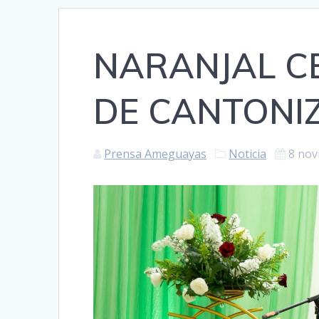
NARANJAL C
DE CANTONI
Prensa Ameguayas
Noticia
8 nov