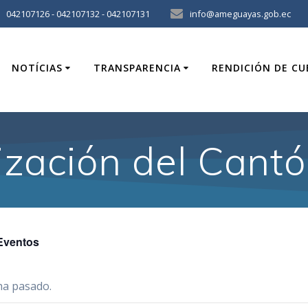
042107126 - 042107132 - 042107131
info@ameguayas.gob.ec
NOTÍCIAS
TRANSPARENCIA
RENDICIÓN DE C
zación del Cant
Eventos
ha pasado.