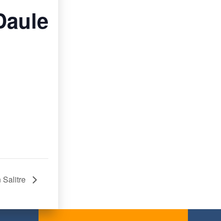
Daule
 Salitre