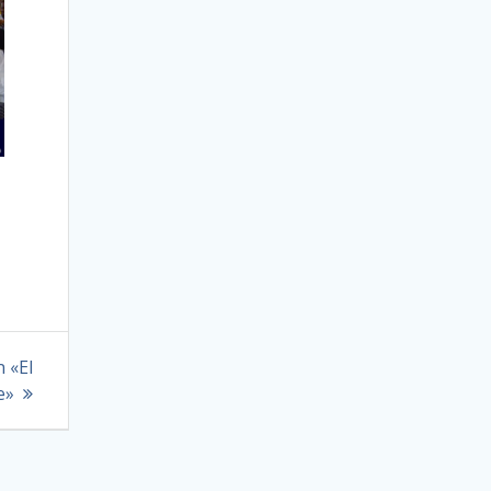
 «El
e»