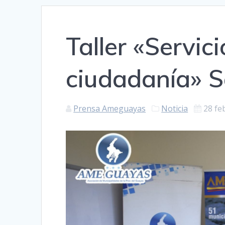
Taller «Servic
ciudadanía» 
Prensa Ameguayas
Noticia
28 fe