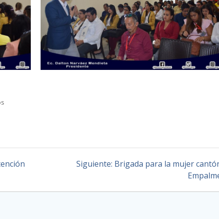
os
atención
Siguiente:
Brigada para la mujer cantón
Empalm