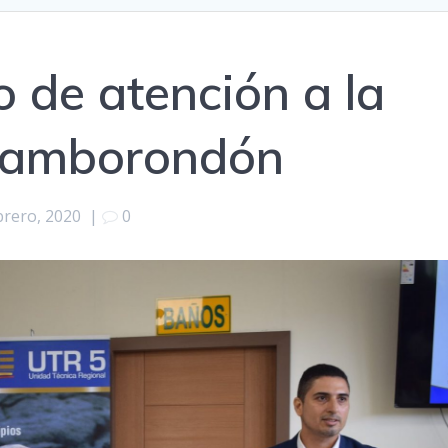
io de atención a la
Samborondón
brero, 2020
|
0