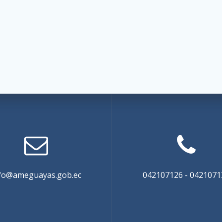
fo@ameguayas.gob.ec
042107126 - 0421071