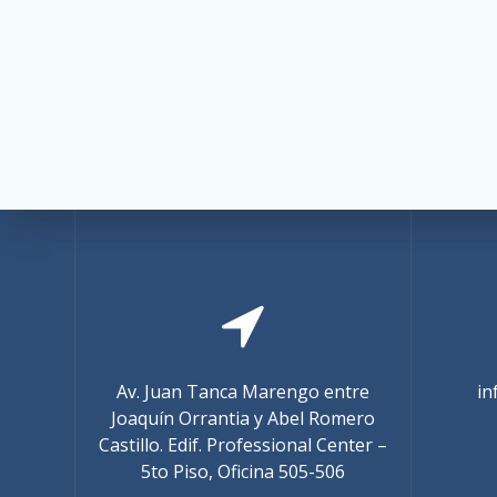
d
e
E
v
e
n
t
o
Av. Juan Tanca Marengo entre
in
Joaquín Orrantia y Abel Romero
s
Castillo. Edif. Professional Center –
5to Piso, Oficina 505-506