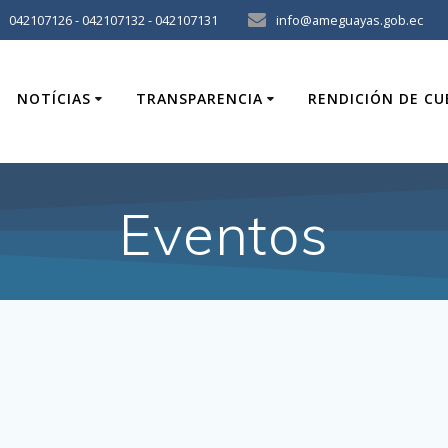
042107126 - 042107132 - 042107131
info@ameguayas.gob.ec
NOTÍCIAS
TRANSPARENCIA
RENDICIÓN DE C
Eventos