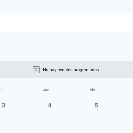
No hay eventos programados.
ié
Jue
Vie
0
0
0
3
4
5
e
e
e
v
v
v